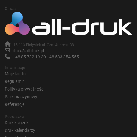
O nas
15-113 Białystok ul. Gen. Andresa 38
druk@all-druk.pl
+48 85 732 19 30
+48 533 354 555
Informacje
Moje konto
Regulamin
Polityka prywatności
Park maszynowy
Referencje
Pozostałe
Druk książek
Druk kalendarzy