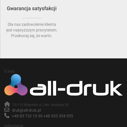
Gwarancja satysfakcji
Dla nas zadowolenie klienta
jest najwyższym priorytetem.
Przekonaj się, że warto.
O nas
15-113 Białystok ul. Gen. Andresa 38
druk@all-druk.pl
+48 85 732 19 30
+48 533 354 555
Informacje