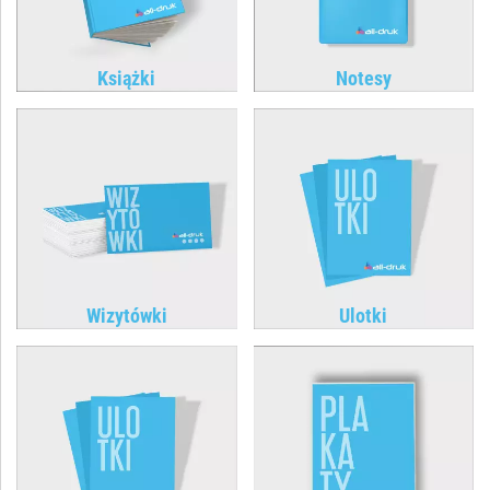
Książki
Notesy
Wizytówki
Ulotki